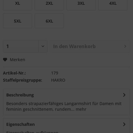
XL
2XL
3XL
4XL
5XL
6XL
In den
Warenkorb
Merken
Artikel-Nr.:
179
Staffelpreisgruppe:
HAKRO
Beschreibung
Besonders strapazierfähiges Langarmshirt für Damen mit
feminin geschnittenem, rundem...
mehr
Eigenschaften
Eigenschaften aufklappen